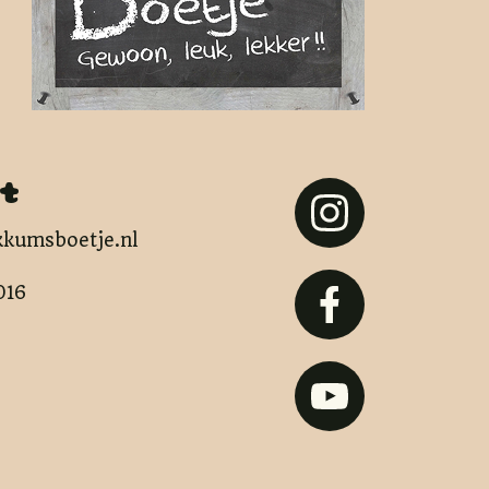
t
kumsboetje.nl
016