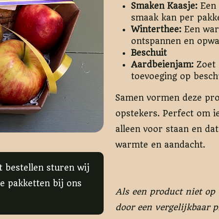
Smaken Kaasje:
Een 
smaak kan per pakket
Winterthee:
Een warm
ontspannen en opw
Beschuit
Aardbeienjam:
Zoet 
toevoeging op besch
Samen vormen deze produ
opstekers. Perfect om ie
alleen voor staan en da
warmte en aandacht.
t bestellen sturen wij
e pakketten bij ons
Als een product niet op
door een vergelijkbaar p