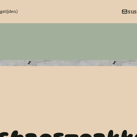
su
ngstijden)