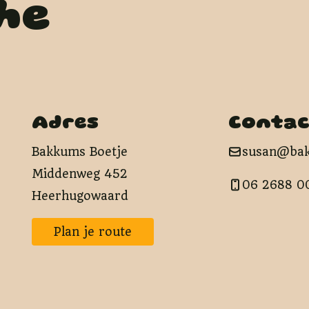
he
Adres
Contac
Bakkums Boetje
susan@bak
Middenweg 452
06 2688 0
Heerhugowaard
Plan je route