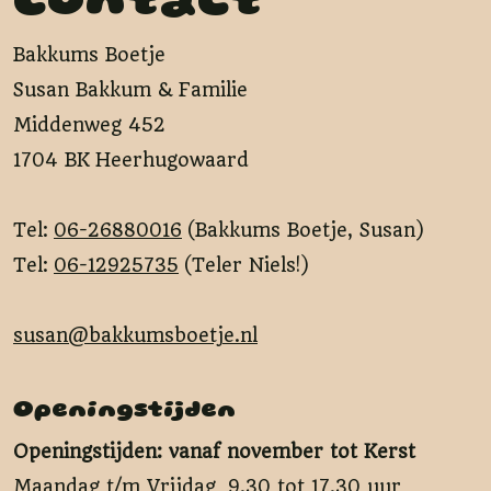
Contact
Bakkums Boetje
Susan Bakkum & Familie
Middenweg 452
1704 BK Heerhugowaard
Tel:
06-26880016
(Bakkums Boetje, Susan)
Tel:
06-12925735
(Teler Niels!)
susan@bakkumsboetje.nl
Openingstijden
Openingstijden: vanaf november tot Kerst
Maandag t/m Vrijdag 9.30 tot 17.30 uur